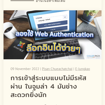
อ่านเนื้อหาเพิ่มเติม
09 November 2022
|
Pisan Chueachatchai
|
E-lungkao
การเข้าสู่ระบบแบบไม่มีรหัส
ผ่าน ในจูมล่า 4 มันช่าง
สะดวกยิ่งนัก