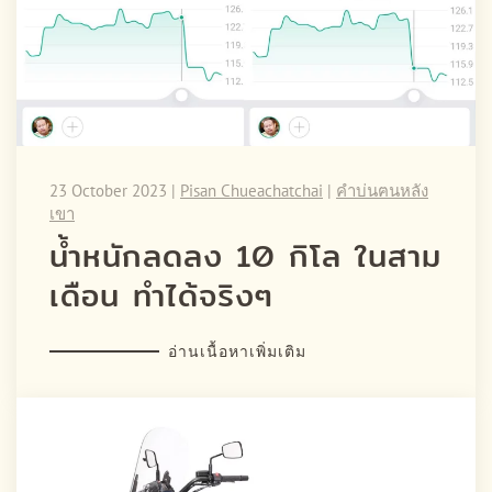
23 October 2023
|
Pisan Chueachatchai
|
คำบ่นฅนหลัง
เขา
น้ำหนักลดลง 10 กิโล ในสาม
เดือน ทำได้จริงๆ
อ่านเนื้อหาเพิ่มเติม