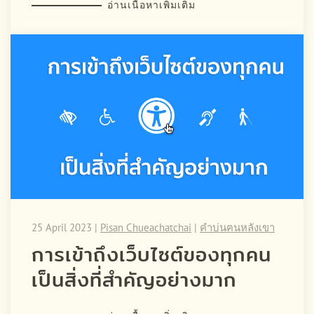
อ่านเนื้อหาเพิ่มเติม
25 April 2023
|
Pisan Chueachatchai
|
คำบ่นฅนหลังเขา
การเข้าถึงเว็บไซต์ของทุกคน
เป็นสิ่งที่สำคัญอย่างมาก