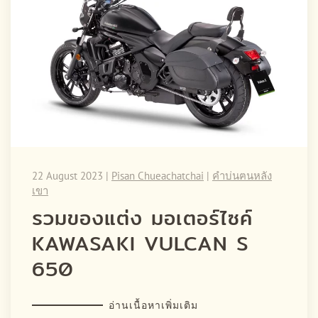
22 August 2023
|
Pisan Chueachatchai
|
คำบ่นฅนหลัง
เขา
รวมของแต่ง มอเตอร์ไซค์
KAWASAKI VULCAN S
650
อ่านเนื้อหาเพิ่มเติม