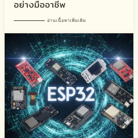
อย่างมืออาชีพ
อ่านเนื้อหาเพิ่มเติม