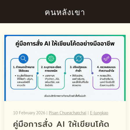
ฅนหลังเขา
Skip to main content
10 February 2026
|
Pisan Chueachatchai
|
E-lungkao
คู่มือการสั่ง AI ให้เขียนโค้ด