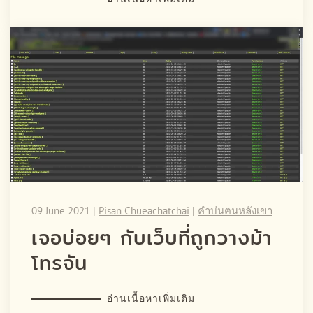
09 June 2021
|
Pisan Chueachatchai
|
คำบ่นฅนหลังเขา
เจอบ่อยๆ กับเว็บที่ถูกวางม้า
โทรจัน
อ่านเนื้อหาเพิ่มเติม