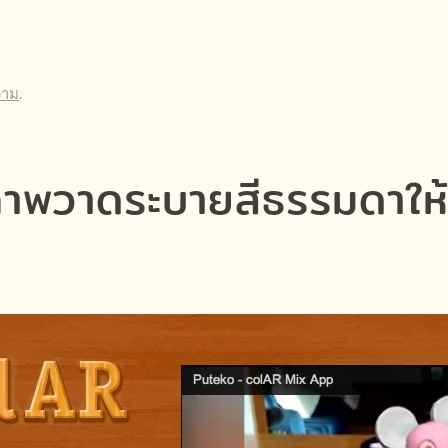
วาม
.
าพวาดระบายสีธรรมดาให