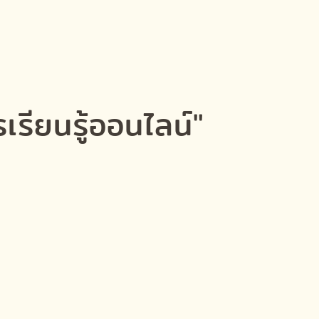
รียนรู้ออนไลน์"