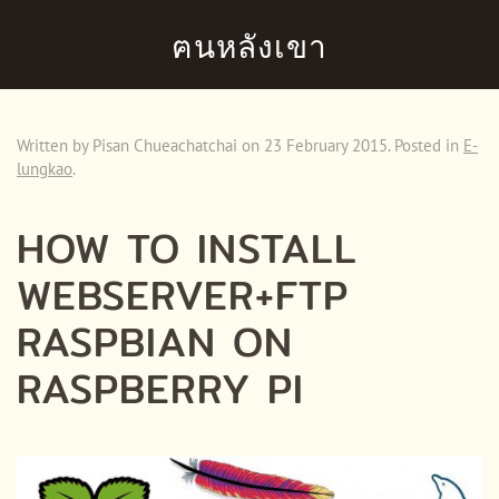
ฅนหลังเขา
Skip to main content
Written by Pisan Chueachatchai on
23 February 2015
. Posted in
E-
lungkao
.
HOW TO INSTALL
WEBSERVER+FTP
RASPBIAN ON
RASPBERRY PI