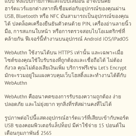
แบบ ทั้งแบบกายภาพและแบบเสมือน อาจเป็นคีย์
ฮาร์ดแวร์แยกต่างหากที่เชื่อมต่อกับอุปกรณ์ของคุณผ่าน
USB, Bluetooth หรือ NFC มันสามารถเป็นอุปกรณ์ของคุณ
ได้ ปลดล็อคเครื่องยืนยันตัวตนด้วย PIN, เครื่องอ่านลายนิ้ว
มือ, การสแกนใบหน้า หรือการตรวจสอบไบโอเมตริกซ์ที่
คล้ายกัน ฟีเจอร์นี้ทำงานบนอุปกรณ์ Android iOS/iPadOS
WebAuthn ใช้งานได้บน HTTPS เท่านั้น และเฉพาะเมื่อ
ไซต์ของคุณใช้ใบรับรองที่ถูกต้องและเชื่อถือได้ ไม่ต้อง
กังวล คุณไม่ต้องเสียเงินเพิ่ม บริการฟรีเช่น Let's Encrypt
มักจะรวมอยู่ในแผงควบคุมเว็บโฮสติ้งและทำงานได้ดีกับ
WebAuthn
WebAuthn คืออนาคตของการรับรองความถูกต้อง ง่าย
ปลอดภัย และไม่ยุ่งยาก ทุกสิ่งที่รหัสผ่านคงที่ไม่ได้
รูปภาพต่อไปนี้แสดงอุปกรณ์ฮาร์ดแวร์ที่เสียบเข้ากับพอร์ต
USB ของคอมพิวเตอร์แล็ปท็อป มีค่าใช้จ่าย 15 ปอนด์ใน
เดือนกุมภาพันธ์ 2565