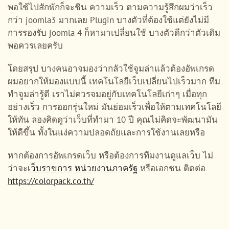
พอใช้ไปสักพักก็จะชิน ความเร็ว ตามความรู้สึกผมว่าเร็ว
กว่า joomla3 มากเลย Plugin บางตัวที่ต้องใช้แต่ยังไม่มี
การรองรับ joomla 4 ก็หามาเปลี่ยนใช้ บางตัวดีกว่าตัวเดิม
พอควรเลยครับ
โดยสรุป บางคนอาจมองว่ากลัวใช้จูมล่าแล้วต้องอัพเกรด
ผมอยากให้มองแบบนี้ เทคโนโลยีเว็บเปลี่ยนไปเร็วมาก ทีม
ทำจูมล่ารู้ดี เราไม่ควรจมอยู่กับเทคโนโลยีเก่าๆ เมื่อทุก
อย่างเร็ว การออกรุ่นใหม่ มันย่อมเร็วเพื่อให้ตามเทคโนโลยี
ให้ทัน ลองคิดดูว่าเว็บที่ทำมา 10 ปี คุณไม่คิดจะพัฒนามัน
ให้ดีขึ้น ทั้งในแง่ความปลอดถัยและการใช้งานเลยหรือ
หากต้องการอัพเกรดเว็บ หรือต้องการทีมงานดูแลเว็บ ไม่
ว่าจะ
เว็บราขการ
หน่วยงานภาครัฐ
หรือเอกชน ติดต่อ
https://colorpack.co.th/