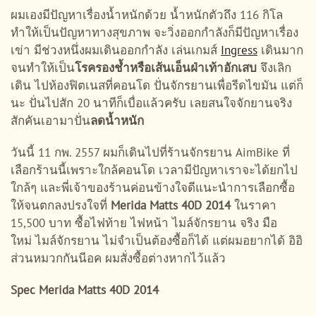
ผมเองมีปัญหาเรื่องน้ำหนักด้วย น้ำหนักตัวถึง 116 กิโล
ทำให้เป็นปัญหาทางสุขภาพ จะวิ่งออกกำลังก็มีปัญหาเรื่อง
เข่า มีช่วงหนึ่งผมเดินออกกำลัง เล่นเกมส์
Ingress
เดินมาก
จนทำให้เป็น
โรครองช้ำหรือเส้นเอ็นฝ่าเท้าอักเสบ
จึงเลิก
เดิน ไปห้องฟิตเนสที่คอนโด ปั่นจักรยานเพื่อรีดไขมัน แต่ก็
นะ ปั่นไปสัก 20 นาทีก็เบื่อแล้วครับ เลยสนใจจักยานจริง
สักคันเอามาปั่น
ลดน้ำหนัก
วันนี้ 11 กพ. 2557 ผมก็เดินไปที่ร้านจักรยาน AimBike ที่
เลือกร้านนี้เพราะใกล้คอนโด เวลามีปัญหาเราจะได้ยกไป
ใกล้ๆ และพี่เจ้าของร้านค่อนข้างใจดีแนะนำการเลือกซื้อ
ให้จนตกลงปรงใจที่
Merida Matts 40D 2014
ในราคา
15,500 บาท ซื้อไฟท้าย ไฟหน้า ไมล์จักรยาน จริง มือ
ใหม่ ไมล์จักรยาน ไม่จำเป็นต้องซื้อก็ได้ แต่ผมอยากได้ อิอิ
ส่วนหมวกกันนีอค ผมสั่งซื้อต่างหากไว้แล้ว
Spec Merida Matts 40D 2014